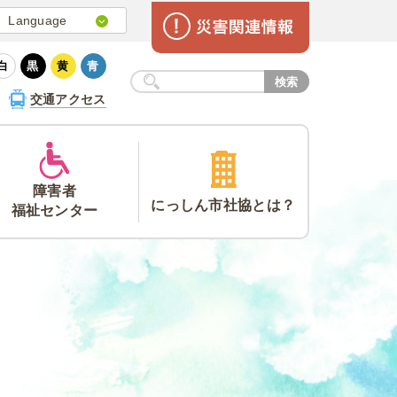
Language
日本語
白
黒
黄
青
English
検索
交通アクセス
簡体中文
Korea
Portugues
Tagalog
障害者
にっしん市
社協とは？
福祉
センター