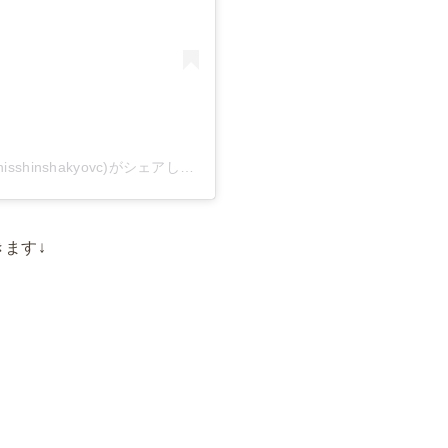
日進市社会福祉協議会ボランティアセンター(@nisshinshakyovc)がシェアした投稿
きます↓