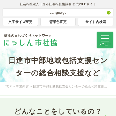
社会福祉法人日進市社会福祉協議会 公式WEBサイト
Language
日本語
文字サイズ変更
背景色変更
サイト内検索
English
福祉のまちづくりネットワーク
簡体中文
Korea
メニュー
Portugues
日進市中部地域包括支援セン
Tagalog
ターの総合相談支援など
TOP
事業内容
日進市中部地域包括支援センターの総合相談支援…
どんなことをしているの？