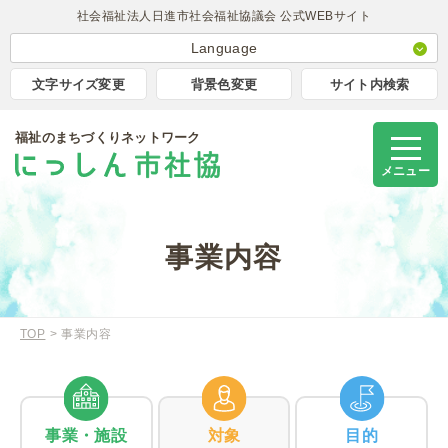
社会福祉法人日進市社会福祉協議会 公式WEBサイト
Language
日本語
文字サイズ変更
背景色変更
サイト内検索
English
福祉のまちづくりネットワーク
簡体中文
Korea
メニュー
Portugues
Tagalog
事業内容
TOP
事業内容
事業・施設
対象
目的