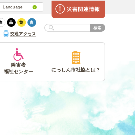
Language
日本語
白
黒
黄
青
English
検索
交通アクセス
簡体中文
Korea
Portugues
Tagalog
障害者
にっしん市
社協とは？
福祉
センター