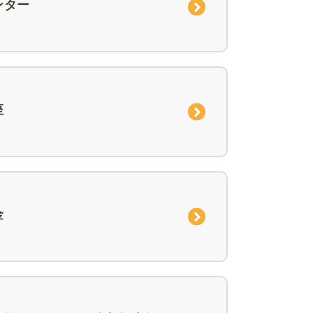
ンター
座
金