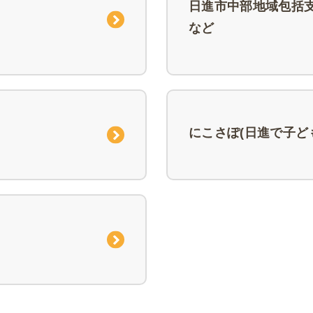
日進市中部地域包括
など
にこさぽ(日進で子ど