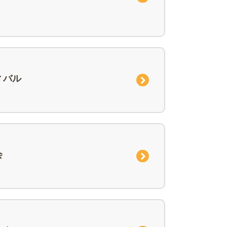
ィバル
会