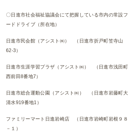
〇日進市社会福祉協議会にて把握している市内の常設フ
ードドライブ（所在地）
日進市民会館（アシスト㈱） （
日進市折戸町笠寺山
62-3）
日進市生涯学習プラザ（アシスト㈱） （日進市浅田町
西前田8番地7）
日進市総合運動公園（アシスト㈱） （日進市岩藤町大
清水919番地1）
ファミリーマート日進岩崎店 （日進市岩崎町岩根９８
－１）