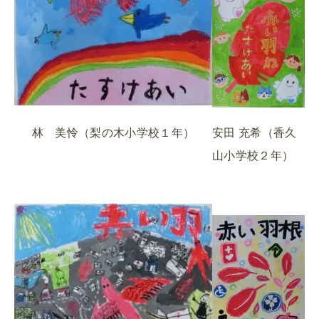
安田 充希（香久
林 美怜（梨の木小学校１年）
山小学校２年）