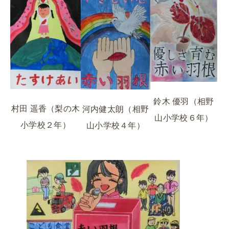
鈴木 優羽（相野
村田 遥香（梨の木
河内健太朗（相野
山小学校６年）
小学校２年）
山小学校４年）