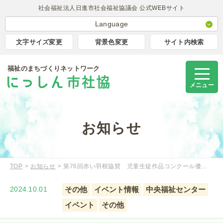
社会福祉法人日進市社会福祉協議会 公式WEBサイト
Language
日本語
文字サイズ変更
背景色変更
サイト内検索
English
福祉のまちづくりネットワーク
簡体中文
Korea
メニュー
Portugues
Tagalog
お知らせ
TOP
お知らせ
第76回赤い羽根協賛 児童生徒作品コンクール優…
2024.10.01
その他
イベント情報
中央福祉センター
イベント
その他