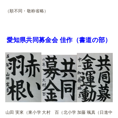
（順不同・敬称省略）
愛知県共同募金会 佳作（書道の部）
加藤 颯真（日進中
山田 実來（東小学
大村 百（北小学