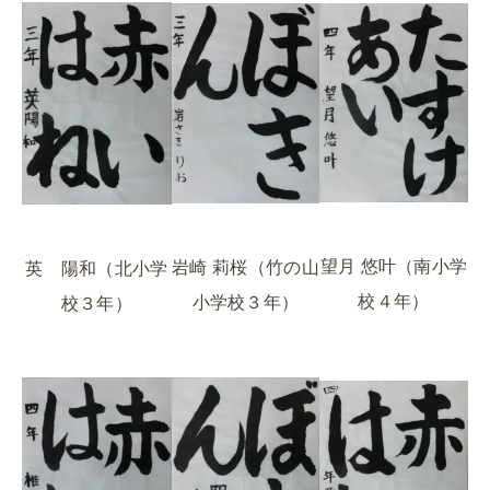
望月 悠叶（南小学
岩崎 莉桜（竹の山
英 陽和（北小学
校４年）
小学校３年）
校３年）