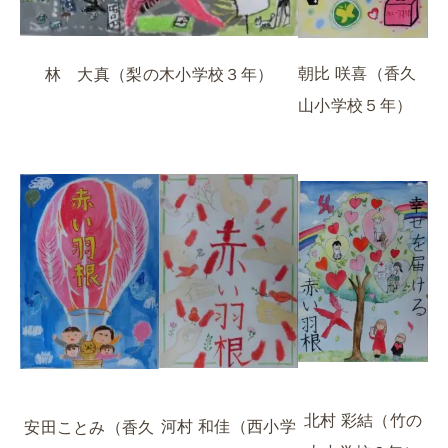
朝比 咲喜（香久
林 大真（梨の木小学校３年）
山小学校５年）
北村 彩結（竹の
河村 和佳（西小学
安田ことみ（香久