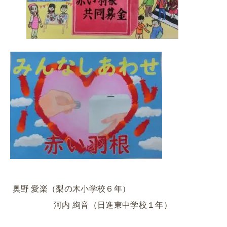
奥野 愛楽（梨の木小学校６年）
河内 絢音（日進東中学校１年）