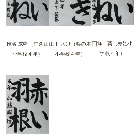
西條 葵（赤池小
山下 岳飛（梨の木
椎名 成藍（香久山
学校４年）
小学校４年）
小学校４年）