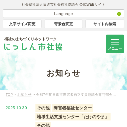
社会福祉法人日進市社会福祉協議会 公式WEBサイト
Language
日本語
文字サイズ変更
背景色変更
サイト内検索
English
福祉のまちづくりネットワーク
簡体中文
Korea
メニュー
Portugues
Tagalog
お知らせ
TOP
お知らせ
令和7年度日進市障害者自立支援協議会専門部会…
2025.10.30
その他
障害者福祉センター
地域生活支援センター「たけのやま」
その他